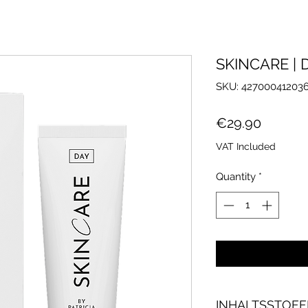
SKINCARE | 
SKU: 42700041203
Price
€29.90
VAT Included
Quantity
*
INHALTSSTOFF