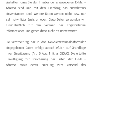
gestatten, dass Sie der Inhaber der angegebenen E-Mail-
Adresse sind und mit dem Empfang des Newsletters
einverstanden sind. Weitere Daten werden nicht bzw. nur
auf freiwilliger Basis erhoben. Diese Daten verwenden wir
ausschließlich für den Versand der angeforderten
Informationen und geben diese nicht an Dritte weiter.
Die Verarbeitung der in das Newsletteranmeldeformular
eingegebenen Daten erfolgt ausschließlich auf Grundlage
Ihrer Einwilligung (Art. 6 Abs. 1 lit. a DSGVO). Die erteilte
Einwilligung zur Speicherung der Daten, der E-Mail-
Adresse sowie deren Nutzung zum Versand des
Newsletters können Sie jederzeit widerrufen, etwa über den
"Austragen"-Link im Newsletter. Die Rechtmäßigkeit der
bereits erfolgten Datenverarbeitungsvorgänge bleibt vom
Widerruf unberührt.
Die von Ihnen zum Zwecke des Newsletter-Bezugs bei uns
hinterlegten Daten werden von uns bis zu Ihrer Austragung
aus dem Newsletter gespeichert und nach der Abbestellung
des Newsletters gelöscht. Daten, die zu anderen Zwecken
bei uns gespeichert wurden (z.B. E-Mail-Adressen für den
Mitgliederbereich) bleiben hiervon unberührt.